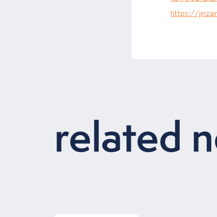
https://jinza
related 