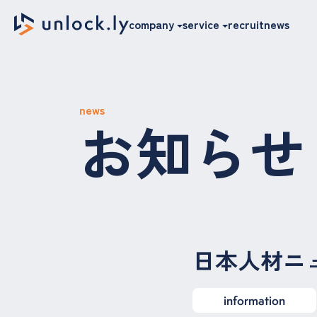
company
service
recruit
news
news
お知らせ
日本人材ニ
information